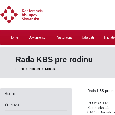
Home
Dokumenty
Pastorácia
Udalosti
Iniciat
Rada KBS pre rodinu
Home
/
Kontakt
/
Kontakt
Rada KBS pre r
ŠTATÚT
P.O.BOX 113
ČLENOVIA
Kapitulská 11
814 99 Bratislav