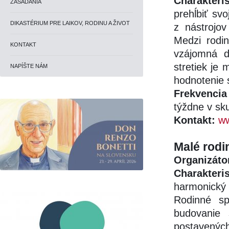
Charakteris
ZASADANIA
prehĺbiť svo
DIKASTÉRIUM PRE LAIKOV, RODINU A ŽIVOT
z nástrojo
Medzi rodi
KONTAKT
vzájomná d
stretiek je
NAPÍŠTE NÁM
hodnotenie 
Frekvencia 
týždne v sk
Kontakt:
ww
Malé rodi
Organizáto
Charakteris
harmonický 
Rodinné sp
budovanie 
postavený