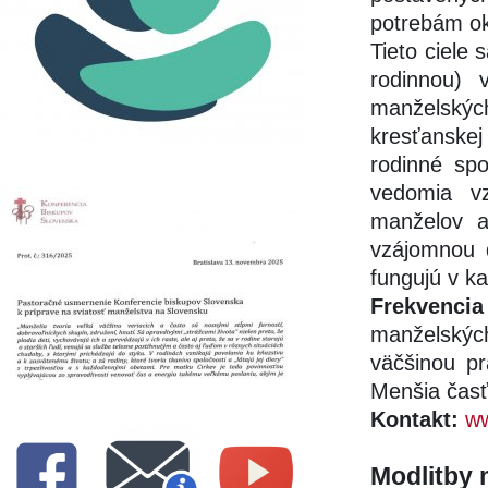
potrebám ok
Tieto ciele
rodinnou) 
manželský
kresťanske
rodinné spo
vedomia vz
manželov a
vzájomnou 
fungujú v k
Frekvencia 
manželský
väčšinou pr
Menšia časť
Kontakt:
ww
Modlitby 