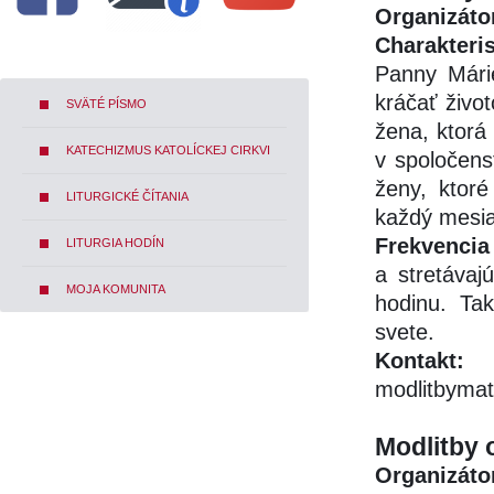
Organizáto
Charakteris
Panny Mári
kráčať živo
SVÄTÉ PÍSMO
žena, ktorá 
KATECHIZMUS KATOLÍCKEJ CIRKVI
v spoločens
ženy, ktor
LITURGICKÉ ČÍTANIA
každý mesia
Frekvencia 
LITURGIA HODÍN
a stretávaj
MOJA KOMUNITA
hodinu. Tak
svete.
Kontakt:
I
modlitbyma
Modlitby 
Organizáto