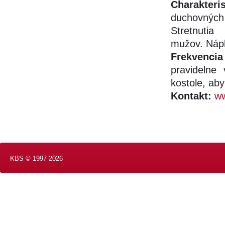
Charakteris
duchovných
Stretnuti
mužov. Náplň
Frekvencia
pravidelne
kostole, aby
Kontakt:
ww
KBS © 1997-2026