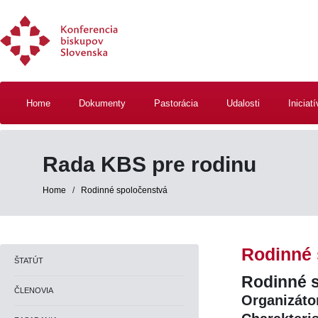
Home
Dokumenty
Pastorácia
Udalosti
Iniciat
Rada KBS pre rodinu
Home
/
Rodinné spoločenstvá
Rodinné 
ŠTATÚT
Rodinné 
ČLENOVIA
Organizáto