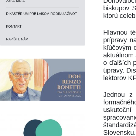
Donovaloc
ZASADANIA
biskupov S
DIKASTÉRIUM PRE LAIKOV, RODINU A ŽIVOT
ktorú celeb
KONTAKT
Hlavnou té
prípravy n
NAPÍŠTE NÁM
kľúčovým o
aktuálnom s
o ďalších 
úpravy. Di
lektorov K
Jednou z 
formačnéh
uskutoční
spracovani
štandardi
Slovensku.