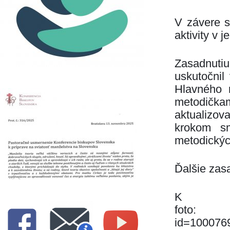
V závere st
aktivity v 
Zasadnutiu
uskutočnil
Hlavného 
metodička
aktualizo
krokom sm
metodickýc
Ďalšie zas
K s
foto: h
id=100076