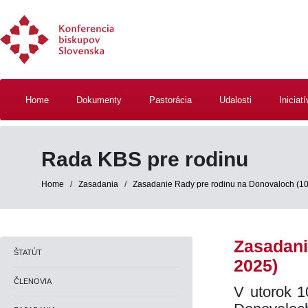
Home
Dokumenty
Pastorácia
Udalosti
Iniciat
Rada KBS pre rodinu
Home
/
Zasadania
/
Zasadanie Rady pre rodinu na Donovaloch (10
Zasadani
ŠTATÚT
2025)
ČLENOVIA
V utorok 1