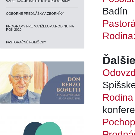
VZDELÁVACIE INŠTITÚCIE A PROGRAMY
Badín
ODBORNÉ PREDNÁŠKY A ZBORNÍKY
Pastorá
PROGRAMY PRE MANŽELOV A RODINU NA
ROK 2020
Rodina:
PASTORAČNÉ POMÔCKY
Ďalši
Odovzdá
Spišske
Rodina 
konfere
Pochopi
Predná