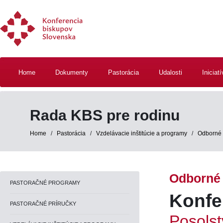
Home
Dokumenty
Pastorácia
Udalosti
Iniciat
Rada KBS pre rodinu
Home
/
Pastorácia
/
Vzdelávacie inštitúcie a programy
/
Odborné 
Odborné 
PASTORAČNÉ PROGRAMY
Konfe
PASTORAČNÉ PRÍRUČKY
Posolst