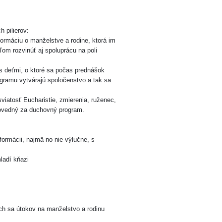
h pilierov:
ormáciu o manželstve a rodine, ktorá im
om rozvinúť aj spoluprácu na poli
 s deťmi, o ktoré sa počas prednášok
rogramu vytvárajú spoločenstvo a tak sa
viatosť Eucharistie, zmierenia, ruženec,
povedný za duchovný program.
formácii, najmä no nie výlučne, s
mladí kňazi
ch sa útokov na manželstvo a rodinu