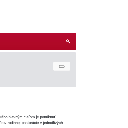
torého hlavným cieľom je ponúknuť
érov rodinnej pastorácie v jednotlivých