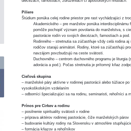
diecézach, farnostiach, združeniach či apoštolských hnutiach.
Piliere
Štúdium ponúka celej rodine priestor pre rast vychádzajúci z troc
Akademického – pre manželov ponúka interdisciplinárnu f
pomôže pochopiť význam povolania do manželstva, s cieľ
pastorácie rodín vo svojich diecézach, farnostiach a pod.
Rodinného – stretnutia sa zúčastňuje vždy celá rodina aj
rodičov starajú animátori. Rodiny, ktoré sa zúčastňujú p
navzájom povzbudzujú na ceste svätosti.
Duchovného – centrom duchovného programu je liturgia (s
adorácia a pod.). Počas stretnutia je prítomný kňaz zod
Cieľová skupina
– manželské páry aktívne v rodinnej pastorácii alebo túžiace po 
vysokoškolským vzdelaním
– odborníci špecializujúci sa na rodinu, seminaristi, rehoľníci a 
Prínos pre Cirkev a rodinu
– posilnenie spirituality svätosti v rodine
– príprava aktérov rodinnej pastorácie, čiže manželských párov
– budovanie kultúry rodiny na Slovensku v atmosfére stupňujúci
– formácia kňazov a rehoľníkov