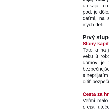
utekajú, č
pod. je dôle
deťmi, na s
iných detí.
Prvý stup
Slony kapi
Táto kniha 
veku 3 rok
domov je z
bezpečnejš
s neprijatím
cítiť bezpeč
Cesta za h
Veľmi málo
prejsť uteč