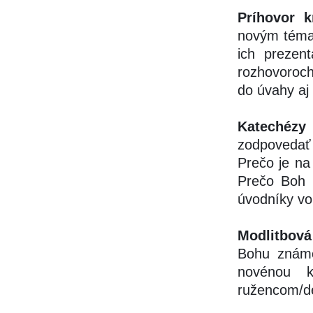
Príhovor k
novým témam
ich prezent
rozhovoroch?
do úvahy aj
Katechézy 
zodpovedať o
Prečo je na 
Prečo Boh 
úvodníky vo
Modlitbová
Bohu známo
novénou k
ružencom/d