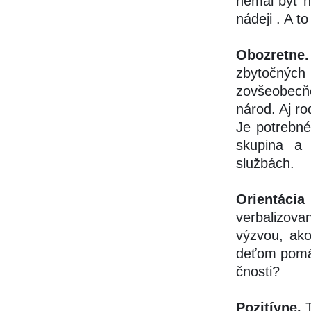
nemal byť hn
nádeji . A 
Obozretn
zbytočných
zovšeobecňo
národ. Aj ro
Je potrebné 
skupina a 
službách.
Orientácia
verbalizova
výzvou, ako
deťom pomáh
čnosti?
Pozitívne.
T