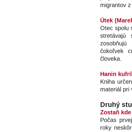
migrantov z 
Útek (Mare
Otec spolu 
stretávajú
zosobňujú 
čokoľvek c
človeka.
Hanin kufrí
Kniha určen
materiál pri
Druhý stu
Zostaň kde
Počas prvej
roky neskôr