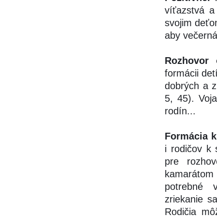
víťazstvá a
svojim deťom
aby večerná
Rozhovor o
formácii det
dobrých a z
5, 45). Voj
rodín...
Formácia k 
i rodičov k 
pre rozho
kamarátom (
potrebné v
zriekanie sa
Rodičia m