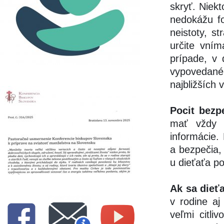
skryť. Niek
nedokážu fo
neistoty, s
určite vní
prípade, v 
vypovedané
najbližších 
Pocit bezp
mať vždy n
informácie. 
a bezpečia, 
u dieťaťa po
Ak sa dieť
v rodine aj
veľmi citli