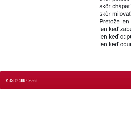
skôr chápať
skôr milovať
Pretože le
len keď za
len keď odp
len keď od
KBS © 1997-2026