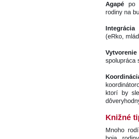
Agapé
po 
rodiny na bu
Integrácia
(eRko, mlád
Vytvoreni
spolupráca 
Koordin
koordinátor
ktorí by sl
dôveryhodný
Knižné t
Mnoho rodín
boja, rodin