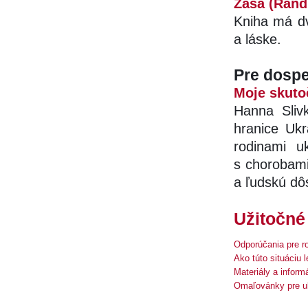
Zaša (Rand
Kniha má dve
a láske.
Pre dosp
Moje skuto
Hanna Sliv
hranice Ukr
rodinami u
s chorobami
a ľudskú dô
Užitočné
Odporúčania pre r
Ako túto situáciu 
Materiály a inform
Omaľovánky pre uk