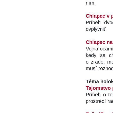
ním.
Chlapec v
Príbeh dvo
ovplyvniť
Chlapec na
Vojna očami
kedy sa ch
o zrade, mo
musí rozhodn
Téma holo
Tajomstvo 
Príbeh o to
prostredí ra