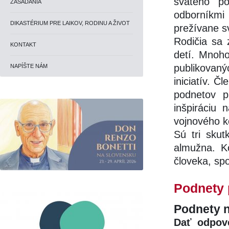
svätého p
ZASADANIA
odborníkmi
DIKASTÉRIUM PRE LAIKOV, RODINU A ŽIVOT
prežívane s
Rodičia sa 
KONTAKT
detí. Mnoh
publikovanýc
NAPÍŠTE NÁM
iniciatív. Č
podnetov p
inšpiráciu
vojnového ko
Sú tri skut
almužna. K
človeka, spo
Podnety 
Podnety n
Dať odpov