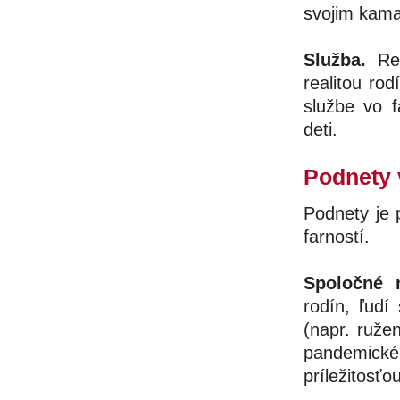
svojim kama
Služba.
Reá
realitou rod
službe vo f
deti.
Podnety 
Podnety je 
farností.
Spoločné 
rodín, ľudí
(napr. ruže
pandemick
príležitosť