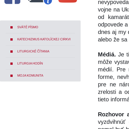
nevypovedané
vojne na Ukr
od kamarát
odpovede a 
SVÄTÉ PÍSMO
dnes aj my d
alebo že sa
KATECHIZMUS KATOLÍCKEJ CIRKVI
LITURGICKÉ ČÍTANIA
Médiá.
Je t
môže vysta
LITURGIA HODÍN
médií. Pre 
MOJA KOMUNITA
forme, nev
pre ne nár
zrelosti a 
tieto inform
Rozhovor a
vyzdvihnúť 