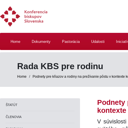
Home
Dokumenty
Pastorácia
Udalosti
Iniciat
Rada KBS pre rodinu
Home
/
Podnety pre kňazov a rodiny na prežívanie pôstu v kontexte ko
Podnety 
ŠTATÚT
kontexte 
ČLENOVIA
V súvislost