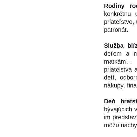
Rodiny ro
konkrétnu 
priateľstvo,
patronát.
Služba blíz
deťom a m
matkám… S
priatelstva 
detí, odbor
nákupy, fin
Deň brats
bývajúcich v
im predstaví
môžu nachys