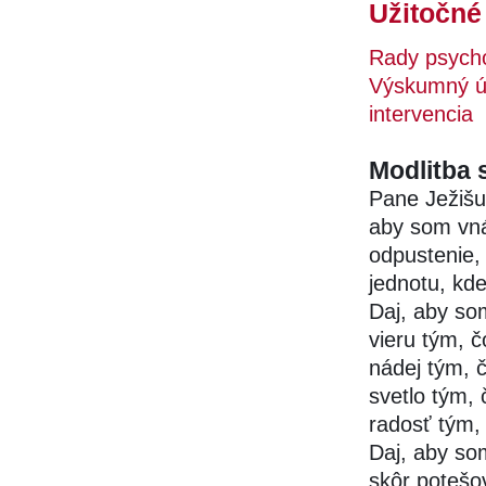
Užitočné
Rady psycho
Výskumný ús
intervencia
Modlitba 
Pane Ježišu
aby som vná
odpustenie,
jednotu, kd
Daj, aby som
vieru tým, 
nádej tým, č
svetlo tým,
radosť tým,
Daj, aby so
skôr potešo