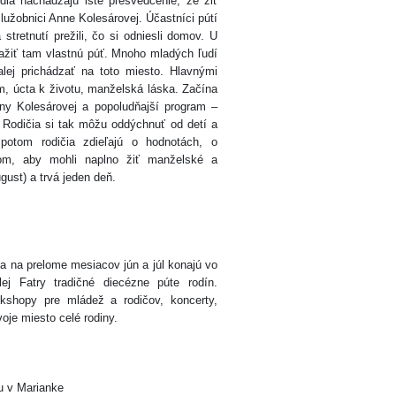
a nachádzajú isté presvedčenie, že žiť
služobnici Anne Kolesárovej. Účastníci pútí
stretnutí prežili, čo si odniesli domov. U
zažiť tam vlastnú púť. Mnoho mladých ľudí
ďalej prichádzať na toto miesto. Hlavnými
m, úcta k životu, manželská láska. Začína
ny Kolesárovej a popoludňajší program –
Rodičia si tak môžu oddýchnuť od detí a
potom rodičia zdieľajú o hodnotách, o
om, aby mohli naplno žiť manželské a
gust) a trvá jeden deň.
sa na prelome mesiacov jún a júl konajú vo
ej Fatry tradičné diecézne púte rodín.
rkshopy pre mládež a rodičov, koncerty,
oje miesto celé rodiny.
u v Marianke