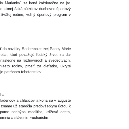
do Marianky" sa koná každoročne na jar.
po ktorej čaká pútnikov duchovno-športový
 Svätej rodine, voľný športový program v
ť do baziliky Sedembolestnej Panny Márie
tci, ktorí považujú ľudský život za dar
a následne na rozhovoroch a svedectvách.
sto rodiny, prosiť za dieťatko, ukryté
je patrónom tehotenstiev.
Tha
ládencov a chlapcov a koná sa v auguste
e známe už stáročia predovšetkým úctou k
grame nechýba modlitba, krížová cesta,
erenia a slávenie Eucharistie.