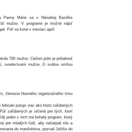
cha Panny Márie sa v Národnej Bazilike
Púť mužov. V programe je možné nájsť
pé. Púť sa koná v mesiaci apríl.
olo 700 mužov. Cieľom púte je pritiahnuť
mi, svedectvami mužov, či svätou omšou
n, členovia hlavného organizačného tímu
ebruári putuje viac ako tristo zaľúbených
Púť zaľúbených je určená pre tých, ktorí
aždý jeden z nich má bohatý program, ktorý
ná pre mladých ľudí, aby načerpali silu a
erovania do manželstva, pozvali Ježiša do