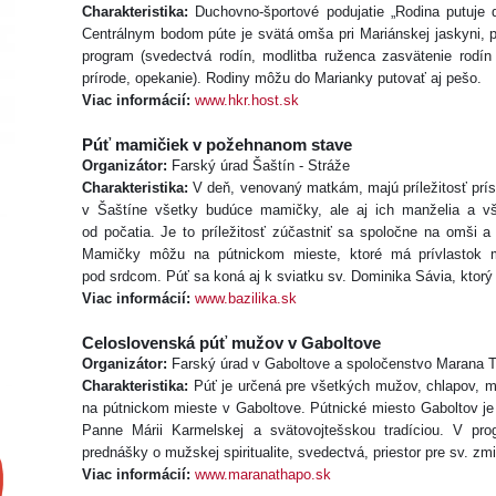
Charakteristika:
Duchovno-športové podujatie „Rodina putuje 
Centrálnym bodom púte je svätá omša pri Mariánskej jaskyni, 
program (svedectvá rodín, modlitba ruženca zasvätenie rodín
prírode, opekanie). Rodiny môžu do Marianky putovať aj pešo.
Viac informácií:
www.hkr.host.sk
Púť mamičiek v požehnanom stave
Organizátor:
Farský úrad Šaštín - Stráže
Charakteristika:
V deň, venovaný matkám, majú príležitosť prís
v Šaštíne všetky budúce mamičky, ale aj ich manželia a vše
od počatia. Je to príležitosť zúčastniť sa spoločne na omši 
Mamičky môžu na pútnickom mieste, ktoré má prívlastok mie
pod srdcom. Púť sa koná aj k sviatku sv. Dominika Sávia, ktorý 
Viac informácií:
www.bazilika.sk
Celoslovenská púť mužov v Gaboltove
Organizátor:
Farský úrad v Gaboltove a spoločenstvo Marana 
Charakteristika:
Púť je určená pre všetkých mužov, chlapov, m
na pútnickom mieste v Gaboltove. Pútnické miesto Gaboltov j
Panne Márii Karmelskej a svätovojtešskou tradíciou. V pro
prednášky o mužskej spiritualite, svedectvá, priestor pre sv. zmi
Viac informácií:
www.maranathapo.sk