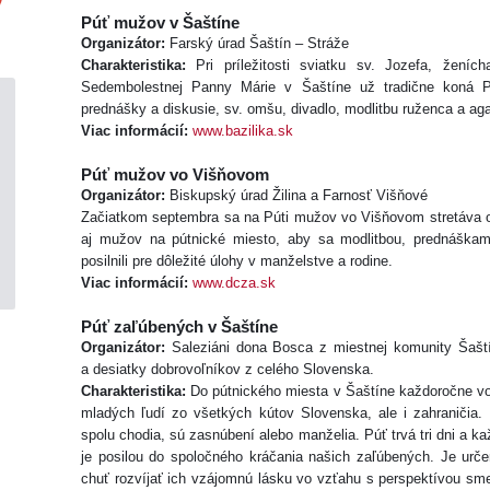
Púť mužov v Šaštíne
Organizátor:
Farský úrad Šaštín – Stráže
Charakteristika:
Pri príležitosti sviatku sv. Jozefa, žení
Sedembolestnej Panny Márie v Šaštíne už tradične koná 
prednášky a diskusie, sv. omšu, divadlo, modlitbu ruženca a aga
Viac informácií:
www.bazilika.sk
Púť mužov vo Višňovom
Organizátor:
Biskupský úrad Žilina a Farnosť Višňové
Začiatkom septembra sa na Púti mužov vo Višňovom stretáva ok
aj mužov na pútnické miesto, aby sa modlitbou, prednáška
posilnili pre dôležité úlohy v manželstve a rodine.
Viac informácií:
www.dcza.sk
Púť zaľúbených v Šaštíne
Organizátor:
Saleziáni dona Bosca z miestnej komunity Šaští
a desiatky dobrovoľníkov z celého Slovenska.
Charakteristika:
Do pútnického miesta v Šaštíne každoročne vo f
mladých ľudí zo všetkých kútov Slovenska, ale i zahraničia. 
spolu chodia, sú zasnúbení alebo manželia. Púť trvá tri dni a k
je posilou do spoločného kráčania našich zaľúbených. Je urče
chuť rozvíjať ich vzájomnú lásku vo vzťahu s perspektívou sm