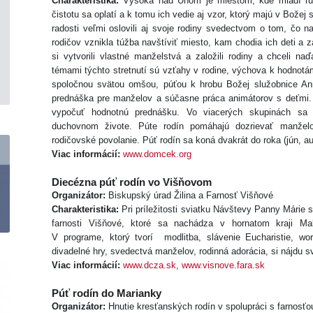
Charakteristika:
Vysoká nad Uhom je miestom, kde mladí ľudi
čistotu sa oplatí a k tomu ich vedie aj vzor, ktorý majú v Božej 
radosti veľmi oslovili aj svoje rodiny svedectvom o tom, čo na 
rodičov vznikla túžba navštíviť miesto, kam chodia ich deti a 
si vytvorili vlastné manželstvá a založili rodiny a chceli na
témami týchto stretnutí sú vzťahy v rodine, výchova k hodnotá
spoločnou svätou omšou, púťou k hrobu Božej služobnice An
prednáška pre manželov a súčasne práca animátorov s deťmi. 
vypočuť hodnotnú prednášku. Vo viacerých skupinách sa 
duchovnom živote. Púte rodín pomáhajú dozrievať manžel
rodičovské povolanie. Púť rodín sa koná dvakrát do roka (jún, au
Viac informácií:
www.domcek.org
Diecézna púť rodín vo Višňovom
Organizátor:
Biskupský úrad Žilina a Farnosť Višňové
Charakteristika:
Pri príležitosti sviatku Návštevy Panny Márie 
farnosti Višňové, ktoré sa nachádza v hornatom kraji Mal
V programe, ktorý tvorí modlitba, slávenie Eucharistie, wo
divadelné hry, svedectvá manželov, rodinná adorácia, si nájdu sv
Viac informácií:
www.dcza.sk
,
www.visnove.fara.sk
Púť rodín do Marianky
Organizátor:
Hnutie kresťanských rodín v spolupráci s farnosťo