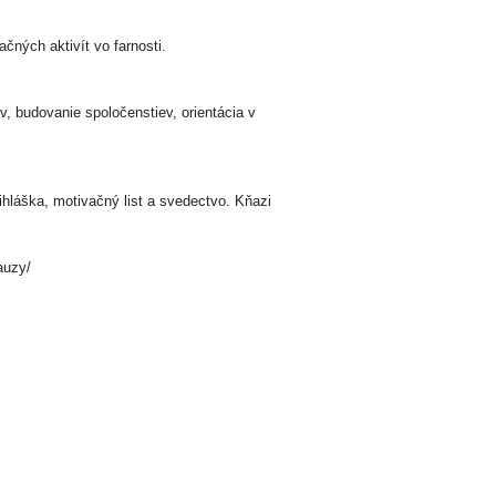
čných aktivít vo farnosti.
, budovanie spoločenstiev, orientácia v
hláška, motivačný list a svedectvo. Kňazi
auzy/