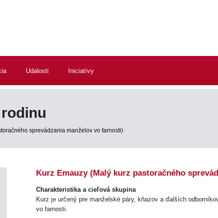
cia
Udalosti
Iniciatívy
rodinu
toračného sprevádzania manželov vo farnosti)
Kurz Emauzy (Malý kurz pastoračného sprevádz
Charakteristika a cieľová skupina
Kurz je určený pre manželské páry, kňazov a ďalších odborníkov,
vo farnosti.