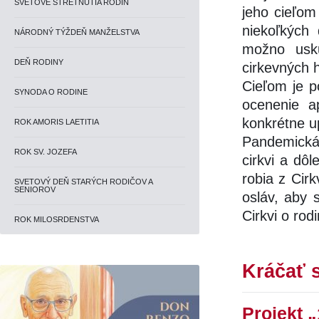
SVETOVÉ STRETNUTIA RODÍN
jeho cieľom
niekoľkých
NÁRODNÝ TÝŽDEŇ MANŽELSTVA
možno usku
DEŇ RODINY
cirkevných 
Cieľom je p
SYNODA O RODINE
ocenenie a
konkrétne up
ROK AMORIS LAETITIA
Pandemická 
ROK SV. JOZEFA
cirkvi a dô
robia z Cirk
SVETOVÝ DEŇ STARÝCH RODIČOV A
SENIOROV
osláv, aby s
Cirkvi o rod
ROK MILOSRDENSTVA
Kráčať 
Projekt „