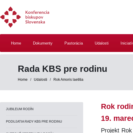
Home
Dokumenty
Pastorácia
Udalosti
Iniciat
Rada KBS pre rodinu
Home
/
Udalosti
/
Rok Amoris laetitia
Rok rodin
JUBILEUM RODÍN
19. marec
PODUJATIA RADY KBS PRE RODINU
Projekt Rok 