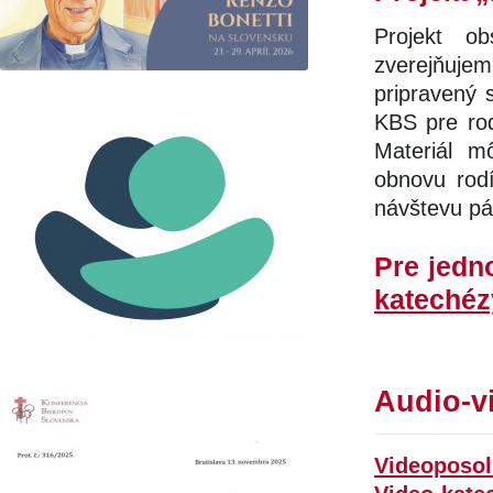
Projekt o
zverejňuj
pripravený 
KBS pre rod
Materiál m
obnovu rodí
návštevu pá
Pre jedno
katechéz
Audio-v
Videoposols