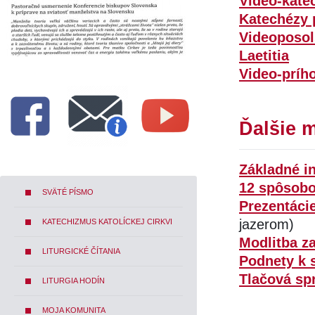
Video-kate
Katechézy 
Videoposol
Laetitia
Video-príh
Ďalšie m
Základné i
12 spôsobo
SVÄTÉ PÍSMO
Prezentácie
jazerom)
KATECHIZMUS KATOLÍCKEJ CIRKVI
Modlitba za
LITURGICKÉ ČÍTANIA
Podnety k 
Tlačová spr
LITURGIA HODÍN
MOJA KOMUNITA