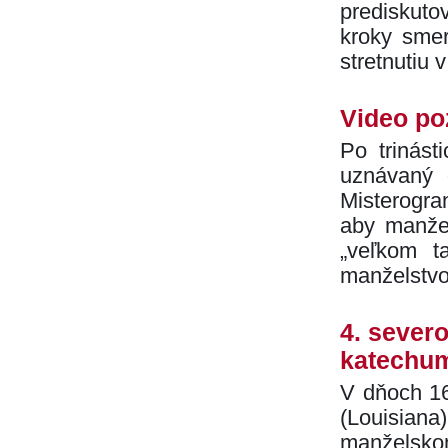
prediskuto
kroky sme
stretnutiu 
Video po
Po trinást
uznávaný 
Misterogra
aby manže
„veľkom t
manželstvo
4. sever
katechu
V dňoch 1
(Louisian
manželsko