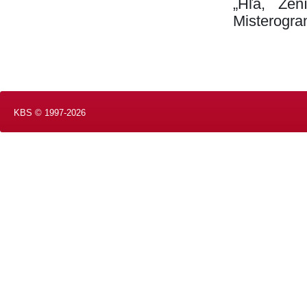
„Hľa, Žení
Misterogra
KBS © 1997-2026