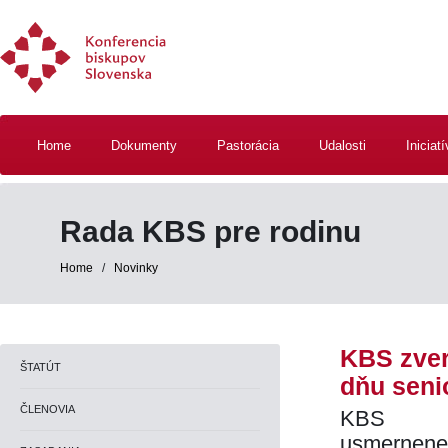
Home
Dokumenty
Pastorácia
Udalosti
Iniciat
Rada KBS pre rodinu
Home
/
Novinky
KBS zver
ŠTATÚT
dňu seni
ČLENOVIA
KBS zv
usmernen