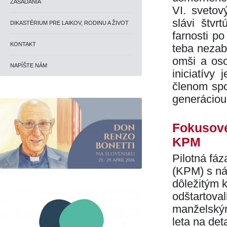
ZASADANIA
VI. svetov
slávi štvr
DIKASTÉRIUM PRE LAIKOV, RODINU A ŽIVOT
farnosti p
KONTAKT
teba nezab
omši a oso
NAPÍŠTE NÁM
iniciatívy 
členom spo
generáciou
Fokusové
KPM
Pilotná fá
(KPM) s n
dôležitým 
odštartoval
manželským
leta na det