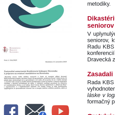
metodiky.
Dikastéri
seniorov
V uplynulý
seniorov, k
Radu KBS p
konferenc
Dravecká z
Zasadali 
Rada KBS p
vyhodnote
láske v log
formačný p