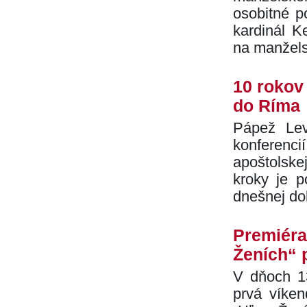
osobitné po
kardinál
Ke
na manžels
10 rokov
do Ríma
Pápež Lev
konferenci
apoštolskej
kroky je p
dnešnej do
Premiéra
Ženích“ 
V dňoch 13
prvá víke