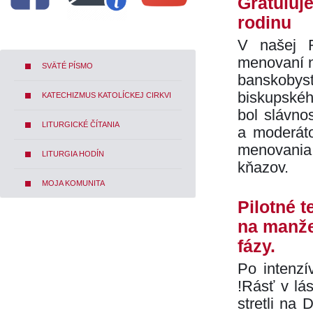
Gratuluj
rodinu
V našej 
menovaní n
SVÄTÉ PÍSMO
banskoby
biskupskéh
KATECHIZMUS KATOLÍCKEJ CIRKVI
bol slávno
LITURGICKÉ ČÍTANIA
a moderáto
menovania
LITURGIA HODÍN
kňazov.
MOJA KOMUNITA
Pilotné 
na manže
fázy.
Po intenzí
!Rásť v lá
stretli na