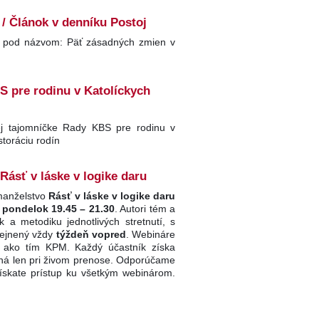
/ Článok v denníku Postoj
ok pod názvom: Päť zásadných zmien v
S pre rodinu v Katolíckych
vej tajomníčke Rady KBS pre rodinu v
storáciu rodín
ásť v láske v logike daru
 manželstvo
Rásť v láske v logike daru
 pondelok 19.45 – 21.30
. Autori tém a
 a metodiku jednotlivých stretnutí, s
ejnený vždy
týždeň vopred
. Webináre
i ako tím KPM. Každý účastník získa
upná len pri živom prenose. Odporúčame
získate prístup ku všetkým webinárom.