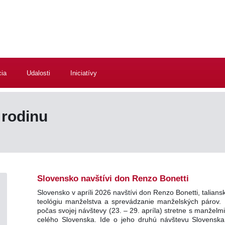
cia
Udalosti
Iniciatívy
rodinu
Slovensko navštívi don Renzo Bonetti
Slovensko v apríli 2026 navštívi don Renzo Bonetti, talians
teológiu manželstva a sprevádzanie manželských párov.
počas svojej návštevy (23. – 29. apríla) stretne s manželm
celého Slovenska. Ide o jeho druhú návštevu Slovenska,