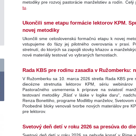
metodiky pre rozvoj pastorácie manželstiev a rodín. Cel
tu
.
Ukončili sme etapu formácie lektorov KPM. Sp
novej metodiky
Ukončili sme celoslovenskú formačnú etapu k novej meto
vstupujeme do fázy jej pilotného overovania v praxi. P
stretnutí, do ktorých sa zapojili stovky kňazov a manžels
nové materiály testovať vo vybraných farnostiach.
Rada KBS pre rodinu zasadla v Ružomberku: nov
V Ružomberku sa 10. marca 2026 stretla Rada KBS pre ro
diecézne stretnutia lektorov KPM, sériu webináro
Pastoračného usmernenia k príprave na sviatosť manže
testovaní metodiky „Rásť v láske v logike daru“, nadch
Renza Bonettiho, programe Modlitby manželov, Svetovom dn
Poobedné bloky venovali tvorbe nových materiálov pre K
pre lektorov.
Svetový deň detí v roku 2026 sa presúva do di
Svetový deň detí v roku 2026 sa nebude konať v Ríme 