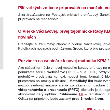
Päť veľkých zmien v prípravách na manželstvo 
Svet kresťanstva
na Postoj.sk pripravil prehľadový člán
prípravách na manželstvo.
O Vierke Václavovej, prvej tajomníčke Rady KB
novinách
Prečítajte si zaujímavý článok o Vierke Václavovej, pr
Katolíckych novinách pod názvom: Srdce, ktoré bilo pre pa
Pozvánka na webináre k novej metodike KPM / R
Ako súčasť formácie v novej metodike kurzov prípravy na
ponúkame sériu
9 webinárov
(12. 1. – 9. 3. 2026), vždy
v
metodičky predstavia kontext, novosť tém, formačný blok
priestorom na otázky a diskusiu.
Metodický list
bude zver
možno sledovať
naživo alebo zo záznamu
, osobne č
videonahrávku a prezentáciu (PPTX)
; diskusia je dost
absolvovať
celý cyklus
.
Prihlásenie
TU
– registráciou 
Odkaz na pripojenie bude zaslaný
pred 1. webinárom
.