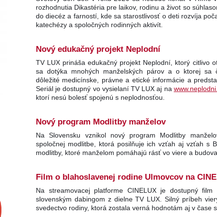
rozhodnutia Dikastéria pre laikov, rodinu a život so súhla
do diecéz a farností, kde sa starostlivosť o deti rozvíja po
katechézy a spoločných rodinných aktivít.
Nový edukačný projekt Neplodní
TV LUX prináša edukačný projekt Neplodní, ktorý citlivo o
sa dotýka mnohých manželských párov a o ktorej sa ča
dôležité medicínske, právne a etické informácie a preds
Seriál je dostupný vo vysielaní TV LUX aj na
www.neplodni
ktorí nesú bolesť spojenú s neplodnosťou.
Nový program Modlitby manželov
Na Slovensku vznikol nový program Modlitby manželo
spoločnej modlitbe, ktorá posilňuje ich vzťah aj vzťah 
modlitby, ktoré manželom pomáhajú rásť vo viere a budova
Film o blahoslavenej rodine Ulmovcov na CIN
Na streamovacej platforme CINELUX je dostupný film 
slovenským dabingom z dielne TV LUX. Silný príbeh viery
svedectvo rodiny, ktorá zostala verná hodnotám aj v čase 