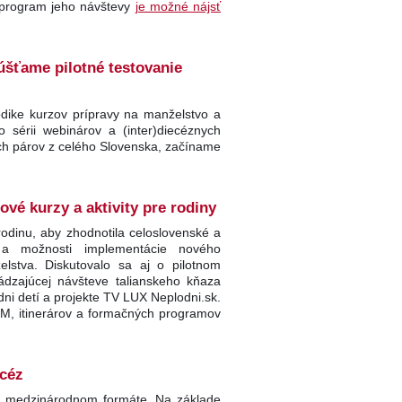
ý program jeho návštevy
je možné nájsť
úšťame pilotné testovanie
dike kurzov prípravy na manželstvo a
o sérii webinárov a (inter)diecéznych
kých párov z celého Slovenska, začíname
é kurzy a aktivity pre rodiny
dinu, aby zhodnotila celoslovenské a
v a možnosti implementácie nového
lstva. Diskutovalo sa aj o pilotnom
ádzajúcej návšteve talianskeho kňaza
i detí a projekte TV LUX Neplodni.sk.
PM, itinerárov a formačných programov
ecéz
v medzinárodnom formáte. Na základe