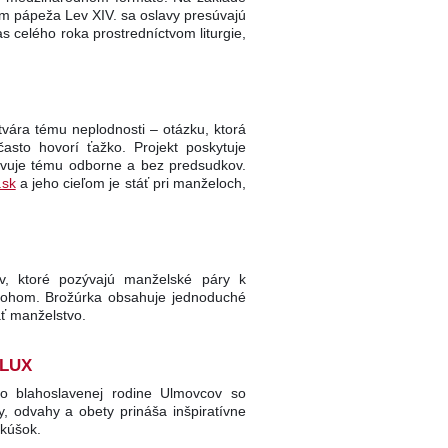
som pápeža Lev XIV. sa oslavy presúvajú
čas celého roka prostredníctvom liturgie,
tvára tému neplodnosti – otázku, ktorá
sto hovorí ťažko. Projekt poskytuje
tavuje tému odborne a bez predsudkov.
.sk
a jeho cieľom je stáť pri manželoch,
v, ktoré pozývajú manželské páry k
s Bohom. Brožúrka obsahuje jednoduché
ť manželstvo.
ELUX
o blahoslavenej rodine Ulmovcov so
, odvahy a obety prináša inšpiratívne
skúšok.